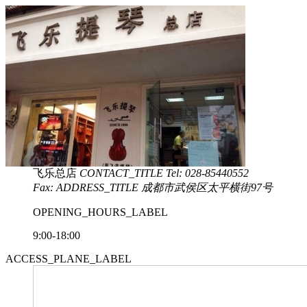
飞乐总店
CONTACT_TITLE
Tel: 028-85440552
Fax:
ADDRESS_TITLE
成都市武侯区太平横街97号
OPENING_HOURS_LABEL
9:00-18:00
ACCESS_PLANE_LABEL