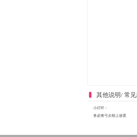
其他说明/ 常
小叮咛：
务必将弓尖朝上放置