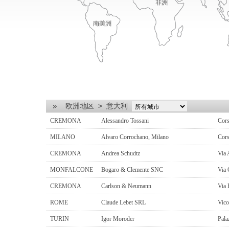
欧洲地区
>
意大利
CREMONA
Alessandro Tossani
Cor
MILANO
Alvaro Corrochano, Milano
Cors
CREMONA
Andrea Schudtz
Via 
MONFALCONE
Bogaro & Clemente SNC
Via
CREMONA
Carlson & Neumann
Via 
ROME
Claude Lebet SRL
Vico
TURIN
Igor Moroder
Pala