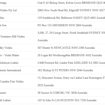
trings
Unit 9, 62 Bishop Street, Kelvin Grove BRISBANE QLD 40
Violins Pty Ltd
208A New South Head Rd, Edgecliff SYDNEY NSW 2027 A
lins
119 Southbrook Rd, Biddeston OAKEY QLD 4401 Austral
& Son
PO Box 135 ARTARMON NSW 2064 Australia
A206, 27–29 George Street, North Strathfield SYDNEY 
 Sommers-Hill Violins
Australia
ley Violins
507 Hunter St NEWCASTLE NSW 2300 Australia
rt – Violin Maker
20 Logan Rd Woolloongabba BRISBANE 4102 Australia
obinson Luthier
2/448 Portrush Rd, Linden Park ADELAIDE SA 5065 Austr
ents International
18/2 Bishop St ST PETERS NSW 2044 Australia
13, Doncaster Avenue, Entry via Carlton Lane Kensingt
 Camden Fine Violins
2033 Australia
huster
39 Sussex St COBURG VIC 3058 Australia
th Luthier
145 St John St LAUNCESTON TAS 7250 Australia