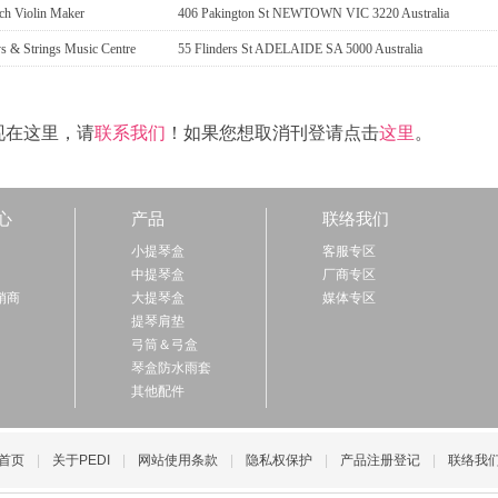
ich Violin Maker
406 Pakington St NEWTOWN VIC 3220 Australia
ys & Strings Music Centre
55 Flinders St ADELAIDE SA 5000 Australia
现在这里，请
联系我们
！如果您想取消刊登请点击
这里
。
心
产品
联络我们
小提琴盒
客服专区
中提琴盒
厂商专区
经销商
大提琴盒
媒体专区
提琴肩垫
弓筒＆弓盒
琴盒防水雨套
其他配件
首页
|
关于PEDI
|
网站使用条款
|
隐私权保护
|
产品注册登记
|
联络我