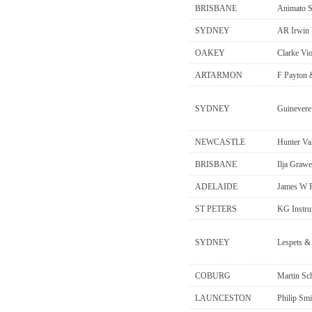
BRISBANE
Animato S
SYDNEY
AR Irwin 
OAKEY
Clarke Vio
ARTARMON
F Payton 
SYDNEY
Guinevere
NEWCASTLE
Hunter Val
BRISBANE
Ilja Grawe
ADELAIDE
James W R
ST PETERS
KG Instrum
SYDNEY
Lespets &
COBURG
Martin Sc
LAUNCESTON
Philip Smi