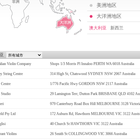
美洲地区
大洋洲地区
澳大利亚
新西兰
亚
alian Violin Company
Shops 1/3 Morris Pl Innaloo PERTH WA 6018 Australia
y String Centre
314 High St, Chatswood SYDNEY NSW 2067 Australia
 Centre
1/776 Pacific Hwy GORDON NSW 2117 Australia
 Studio
29 Lamington Terr, Dutton Park BRISBANE QLD 4102 Aust
eri
979 Canterbury Road Box Hill MELBOURNE 3128 Victoria 
ld Pty Ltd
172 Auburn Rd, Hawthorn MELBOURNE VIC 3122 Austra
lisi
40 Church St HAWTHORN VIC 3122 Australia
ant Violins
26 Smith St COLLINGWOOD VIC 3066 Australia