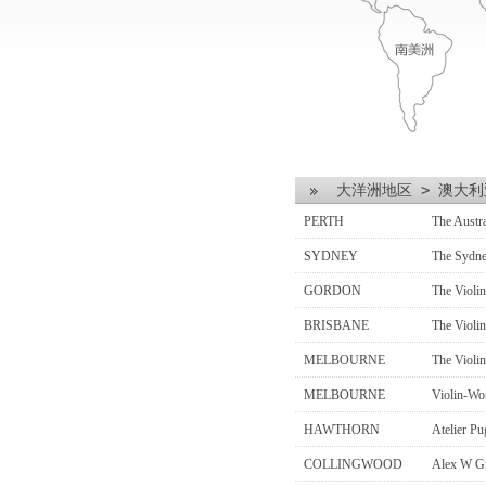
大洋洲地区
>
澳大利
PERTH
The Austr
SYDNEY
The Sydne
GORDON
The Violin
BRISBANE
The Violin
MELBOURNE
The Violin
MELBOURNE
Violin-Wor
HAWTHORN
Atelier Pug
COLLINGWOOD
Alex W Gr