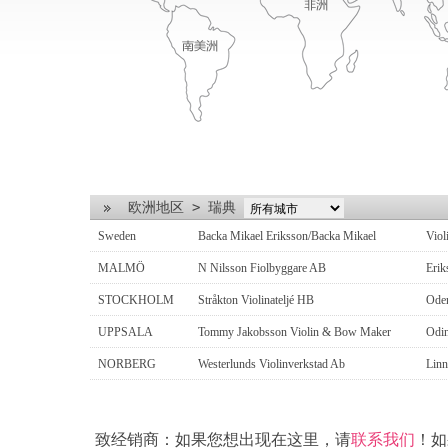
欧洲地区
>
瑞典
Sweden
Backa Mikael Eriksson/Backa Mikael
Vio
MALMÖ
N Nilsson Fiolbyggare AB
Eri
STOCKHOLM
Stråkton Violinateljé HB
Ode
UPPSALA
Tommy Jakobsson Violin & Bow Maker
Odi
NORBERG
Westerlunds Violinverkstad Ab
Lin
致经销商：如果您想出现在这里，请
联系我们
！如